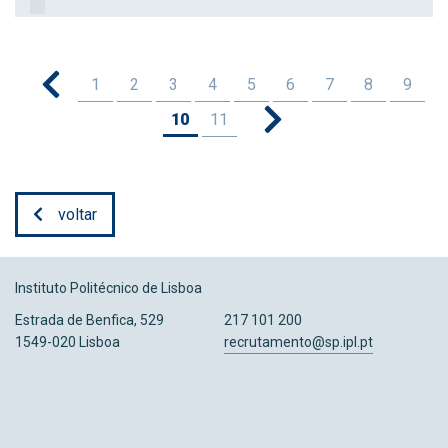
1
2
3
4
5
6
7
8
9
10
11
voltar
Instituto Politécnico de Lisboa
Estrada de Benfica, 529
217 101 200
1549-020 Lisboa
recrutamento@sp.ipl.pt